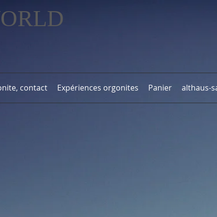
WORLD
nite, contact
Expériences orgonites
Panier
althaus-s