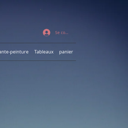
Se connecter
ante-peinture
Tableaux
panier