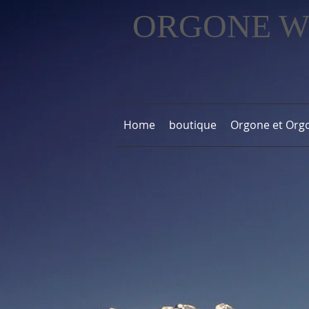
ORGONE 
Home
boutique
Orgone et Orgo