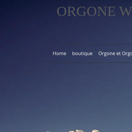
ORGONE 
Home
boutique
Orgone et Orgo