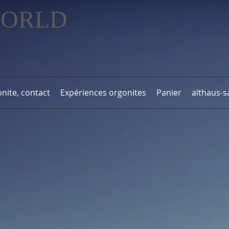
WORLD
nite, contact
Expériences orgonites
Panier
althaus-s