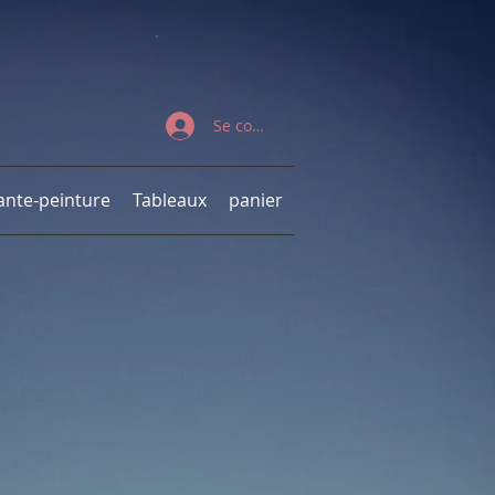
Se connecter
ante-peinture
Tableaux
panier